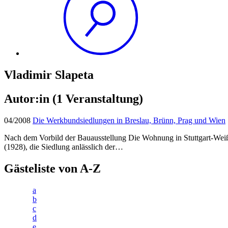
Vladimir Slapeta
Autor:in
(1 Veranstaltung)
04/2008
Die Werkbundsiedlungen in Breslau, Brünn, Prag und Wien
Nach dem Vorbild der Bauausstellung Die Wohnung in Stuttgart-Weiß
(1928), die Siedlung anlässlich der…
Gästeliste von A-Z
a
b
c
d
e