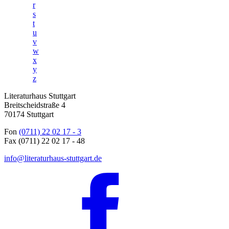
r
s
t
u
v
w
x
y
z
Literaturhaus Stuttgart
Breitscheidstraße 4
70174 Stuttgart
Fon
(0711) 22 02 17 - 3
Fax (0711) 22 02 17 - 48
info@literaturhaus-stuttgart.de