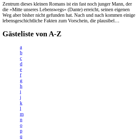
Zentrum dieses kleinen Romans ist ein fast noch junger Mann, der
die »Mitte unseres Lebenswegs« (Dante) erreicht, seinen eigenen
Weg aber bisher nicht gefunden hat. Nach und nach kommen einige
lebensgeschichtliche Fakten zum Vorschein, die plausibel…
Gästeliste von A-Z
a
b
c
d
e
f
g
h
i
j
k
l
m
n
o
p
q