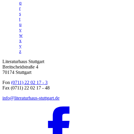
q
r
s
t
u
v
w
x
y
z
Literaturhaus Stuttgart
Breitscheidstraße 4
70174 Stuttgart
Fon
(0711) 22 02 17 - 3
Fax (0711) 22 02 17 - 48
info@literaturhaus-stuttgart.de