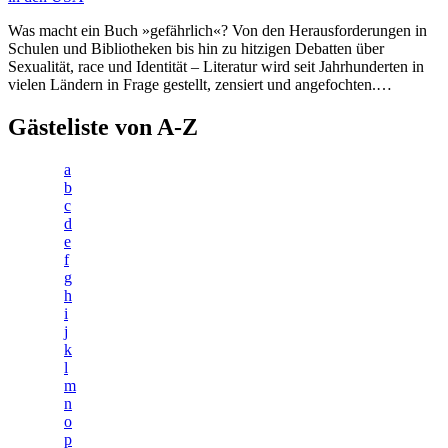
Was macht ein Buch »gefährlich«? Von den Herausforderungen in
Schulen und Bibliotheken bis hin zu hitzigen Debatten über
Sexualität, race und Identität – Literatur wird seit Jahrhunderten in
vielen Ländern in Frage gestellt, zensiert und angefochten.…
Gästeliste von A-Z
a
b
c
d
e
f
g
h
i
j
k
l
m
n
o
p