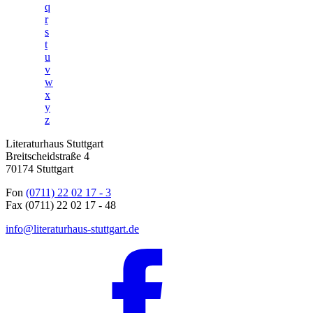
q
r
s
t
u
v
w
x
y
z
Literaturhaus Stuttgart
Breitscheidstraße 4
70174 Stuttgart
Fon
(0711) 22 02 17 - 3
Fax (0711) 22 02 17 - 48
info@literaturhaus-stuttgart.de