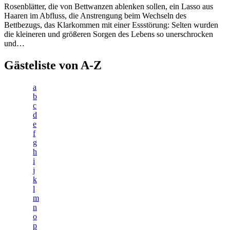
Rosenblätter, die von Bettwanzen ablenken sollen, ein Lasso aus
Haaren im Abfluss, die Anstrengung beim Wechseln des
Bettbezugs, das Klarkommen mit einer Essstörung: Selten wurden
die kleineren und größeren Sorgen des Lebens so unerschrocken
und…
Gästeliste von A-Z
a
b
c
d
e
f
g
h
i
j
k
l
m
n
o
p