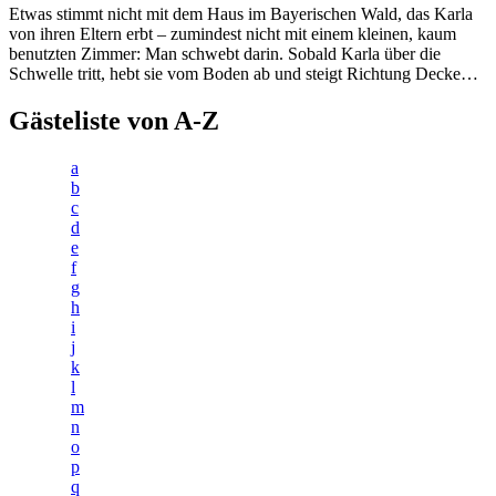
Etwas stimmt nicht mit dem Haus im Bayerischen Wald, das Karla
von ihren Eltern erbt – zumindest nicht mit einem kleinen, kaum
benutzten Zimmer: Man schwebt darin. Sobald Karla über die
Schwelle tritt, hebt sie vom Boden ab und steigt Richtung Decke…
Gästeliste von A-Z
a
b
c
d
e
f
g
h
i
j
k
l
m
n
o
p
q