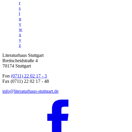
r
s
t
u
v
w
x
y
z
Literaturhaus Stuttgart
Breitscheidstraße 4
70174 Stuttgart
Fon
(0711) 22 02 17 - 3
Fax (0711) 22 02 17 - 48
info@literaturhaus-stuttgart.de