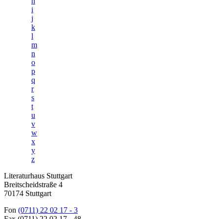
h
i
j
k
l
m
n
o
p
q
r
s
t
u
v
w
x
y
z
Literaturhaus Stuttgart
Breitscheidstraße 4
70174 Stuttgart
Fon
(0711) 22 02 17 - 3
Fax (0711) 22 02 17 - 48