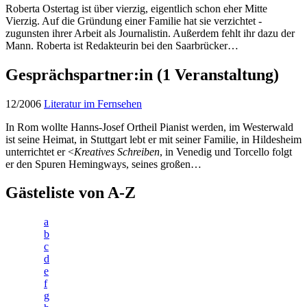
Roberta Ostertag ist über vierzig, eigentlich schon eher Mitte
Vierzig. Auf die Gründung einer Familie hat sie verzichtet -
zugunsten ihrer Arbeit als Journalistin. Außerdem fehlt ihr dazu der
Mann. Roberta ist Redakteurin bei den Saarbrücker…
Gesprächspartner:in
(1 Veranstaltung)
12/2006
Literatur im Fernsehen
In Rom wollte Hanns-Josef Ortheil Pianist werden, im Westerwald
ist seine Heimat, in Stuttgart lebt er mit seiner Familie, in Hildesheim
unterrichtet er <
Kreatives Schreiben
, in Venedig und Torcello folgt
er den Spuren Hemingways, seines großen…
Gästeliste von A-Z
a
b
c
d
e
f
g