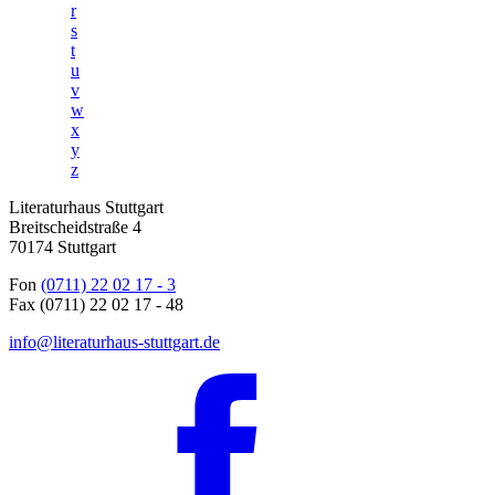
r
s
t
u
v
w
x
y
z
Literaturhaus Stuttgart
Breitscheidstraße 4
70174 Stuttgart
Fon
(0711) 22 02 17 - 3
Fax (0711) 22 02 17 - 48
info@literaturhaus-stuttgart.de