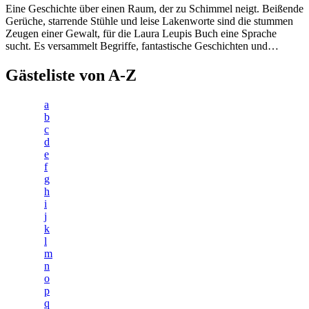
Eine Geschichte über einen Raum, der zu Schimmel neigt. Beißende
Gerüche, starrende Stühle und leise Lakenworte sind die stummen
Zeugen einer Gewalt, für die Laura Leupis Buch eine Sprache
sucht. Es versammelt Begriffe, fantastische Geschichten und…
Gästeliste von A-Z
a
b
c
d
e
f
g
h
i
j
k
l
m
n
o
p
q