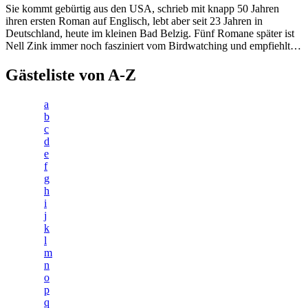
Sie kommt gebürtig aus den USA, schrieb mit knapp 50 Jahren
ihren ersten Roman auf Englisch, lebt aber seit 23 Jahren in
Deutschland, heute im kleinen Bad Belzig. Fünf Romane später ist
Nell Zink immer noch fasziniert vom Birdwatching und empfiehlt…
Gästeliste von A-Z
a
b
c
d
e
f
g
h
i
j
k
l
m
n
o
p
q