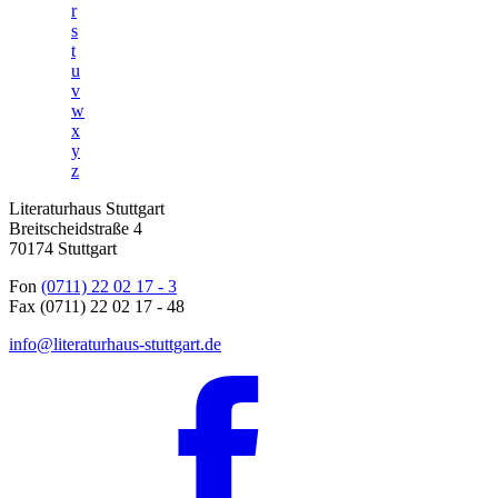
r
s
t
u
v
w
x
y
z
Literaturhaus Stuttgart
Breitscheidstraße 4
70174 Stuttgart
Fon
(0711) 22 02 17 - 3
Fax (0711) 22 02 17 - 48
info@literaturhaus-stuttgart.de