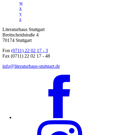
w
x
y
z
Literaturhaus Stuttgart
Breitscheidstraße 4
70174 Stuttgart
Fon
(0711) 22 02 17 - 3
Fax (0711) 22 02 17 - 48
info@literaturhaus-stuttgart.de