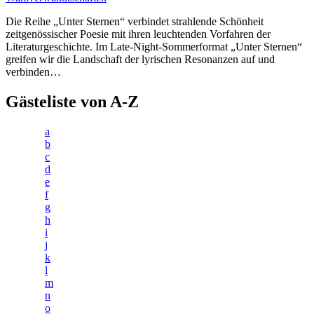
Die Reihe „Unter Sternen“ verbindet strahlende Schönheit
zeitgenössischer Poesie mit ihren leuchtenden Vorfahren der
Literaturgeschichte. Im Late-Night-Sommerformat „Unter Sternen“
greifen wir die Landschaft der lyrischen Resonanzen auf und
verbinden…
Gästeliste von A-Z
a
b
c
d
e
f
g
h
i
j
k
l
m
n
o