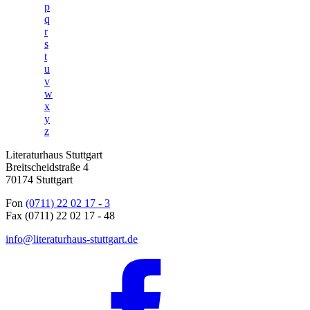
p
q
r
s
t
u
v
w
x
y
z
Literaturhaus Stuttgart
Breitscheidstraße 4
70174 Stuttgart
Fon
(0711) 22 02 17 - 3
Fax (0711) 22 02 17 - 48
info@literaturhaus-stuttgart.de