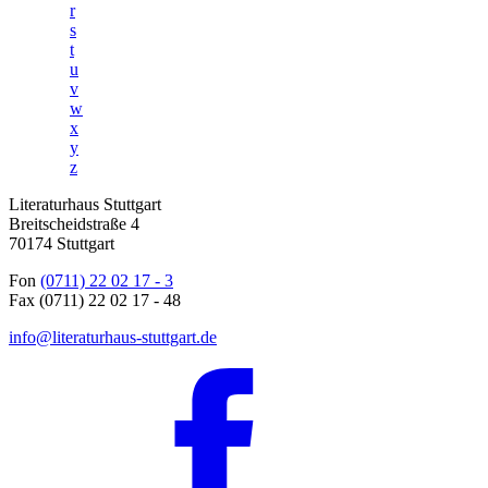
r
s
t
u
v
w
x
y
z
Literaturhaus Stuttgart
Breitscheidstraße 4
70174 Stuttgart
Fon
(0711) 22 02 17 - 3
Fax (0711) 22 02 17 - 48
info@literaturhaus-stuttgart.de