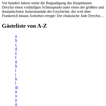
Vor hundert Jahren setzte die Begnadigung des Hauptmanns
Dreyfus einen vorläufigen Schlusspunkt unter einen der größten und
dramatischsten Justizskandale der Geschichte, der weit über
Frankreich hinaus Aufsehen erregte: Der elsässische Jude Dreyfus…
Gästeliste von A-Z
a
b
c
d
e
f
g
h
i
j
k
l
m
n
o
p
q