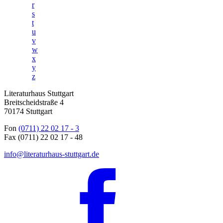
r
s
t
u
v
w
x
y
z
Literaturhaus Stuttgart
Breitscheidstraße 4
70174 Stuttgart
Fon
(0711) 22 02 17 - 3
Fax (0711) 22 02 17 - 48
info@literaturhaus-stuttgart.de