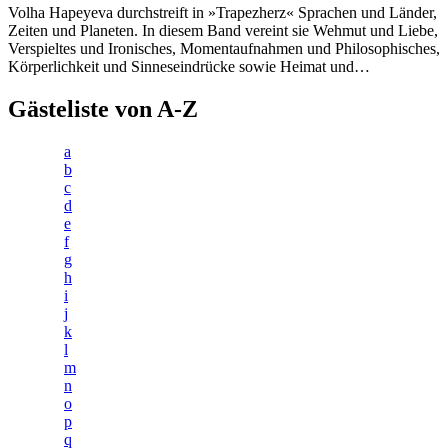
Volha Hapeyeva durchstreift in »Trapezherz« Sprachen und Länder,
Zeiten und Planeten. In diesem Band vereint sie Wehmut und Liebe,
Verspieltes und Ironisches, Momentaufnahmen und Philosophisches,
Körperlichkeit und Sinneseindrücke sowie Heimat und…
Gästeliste von A-Z
a
b
c
d
e
f
g
h
i
j
k
l
m
n
o
p
q