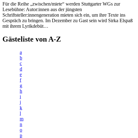
Für die Reihe „zwischen/miete“ werden Stuttgarter WGs zur
Lesebühne: Autor:innen aus der jüngsten
Schriftsteller:innengeneration mieten sich ein, um ihre Texte ins
Gespräch zu bringen. Im Dezember zu Gast sein wird Sirka Elspaß
mit ihrem Lyrikdebüt…
Gästeliste von A-Z
a
b
c
d
e
f
g
h
i
j
k
l
m
n
o
p