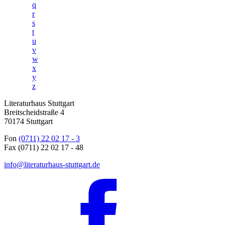
q
r
s
t
u
v
w
x
y
z
Literaturhaus Stuttgart
Breitscheidstraße 4
70174 Stuttgart
Fon
(0711) 22 02 17 - 3
Fax (0711) 22 02 17 - 48
info@literaturhaus-stuttgart.de