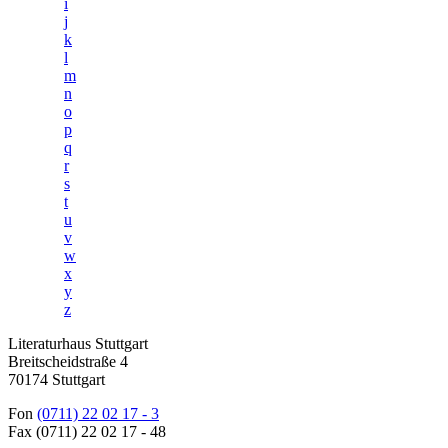
i
j
k
l
m
n
o
p
q
r
s
t
u
v
w
x
y
z
Literaturhaus Stuttgart
Breitscheidstraße 4
70174 Stuttgart
Fon
(0711) 22 02 17 - 3
Fax (0711) 22 02 17 - 48