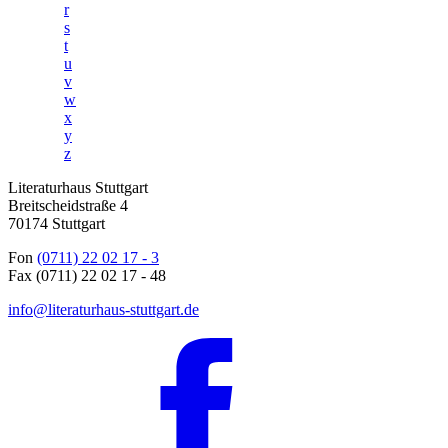
r
s
t
u
v
w
x
y
z
Literaturhaus Stuttgart
Breitscheidstraße 4
70174 Stuttgart
Fon
(0711) 22 02 17 - 3
Fax (0711) 22 02 17 - 48
info@literaturhaus-stuttgart.de