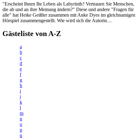
"Erscheint Ihnen Ihr Leben als Labyrinth? Vertrauen Sie Menschen,
die ab und an ihre Meinung ändern?" Diese und andere "Fragen für
alle" hat Heike Geißler zusammen mit Anke Dyes im gleichnamigen
Hörspiel zusammengestellt. Wie wird sich die Autorin…
Gästeliste von A-Z
a
b
c
d
e
f
g
h
i
j
k
l
m
n
o
p
q