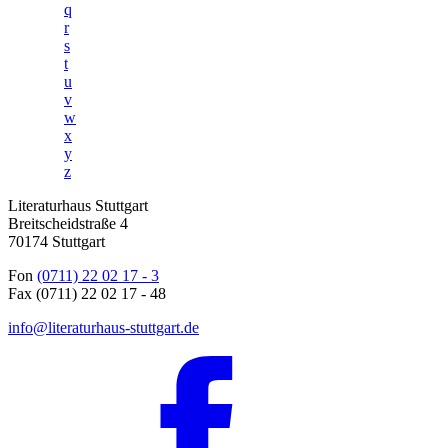
q
r
s
t
u
v
w
x
y
z
Literaturhaus Stuttgart
Breitscheidstraße 4
70174 Stuttgart
Fon
(0711) 22 02 17 - 3
Fax (0711) 22 02 17 - 48
info@literaturhaus-stuttgart.de