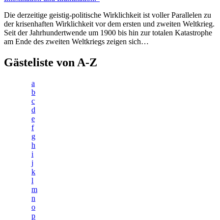
Die derzeitige geistig-politische Wirklichkeit ist voller Parallelen zu
der krisenhaften Wirklichkeit vor dem ersten und zweiten Weltkrieg.
Seit der Jahrhundertwende um 1900 bis hin zur totalen Katastrophe
am Ende des zweiten Weltkriegs zeigen sich…
Gästeliste von A-Z
a
b
c
d
e
f
g
h
i
j
k
l
m
n
o
p