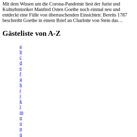
Mit dem Wissen um die Corona-Pandemie liest der Jurist und
Kulturhistoriker Manfred Osten Goethe noch einmal neu und
entdeckt eine Fülle von überraschenden Einsichten: Bereits 1787
beschreibt Goethe in einem Brief an Charlotte von Stein das…
Gästeliste von A-Z
a
b
c
d
e
f
g
h
i
j
k
l
m
n
o
p
q