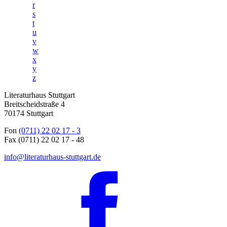
r
s
t
u
v
w
x
y
z
Literaturhaus Stuttgart
Breitscheidstraße 4
70174 Stuttgart
Fon
(0711) 22 02 17 - 3
Fax (0711) 22 02 17 - 48
info@literaturhaus-stuttgart.de