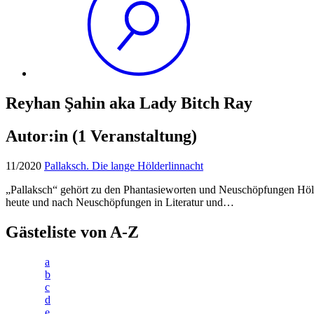
Reyhan Şahin aka Lady Bitch Ray
Autor:in
(1 Veranstaltung)
11/2020
Pallaksch. Die lange Hölderlinnacht
„Pallaksch“ gehört zu den Phantasieworten und Neuschöpfungen Hölde
heute und nach Neuschöpfungen in Literatur und…
Gästeliste von A-Z
a
b
c
d
e