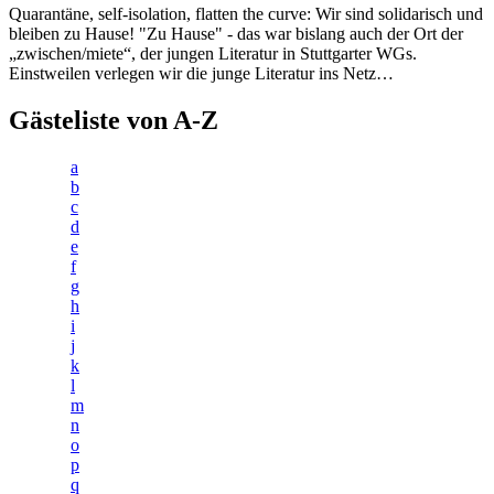
Quarantäne, self-isolation, flatten the curve: Wir sind solidarisch und
bleiben zu Hause! "Zu Hause" - das war bislang auch der Ort der
„zwischen/miete“, der jungen Literatur in Stuttgarter WGs.
Einstweilen verlegen wir die junge Literatur ins Netz…
Gästeliste von A-Z
a
b
c
d
e
f
g
h
i
j
k
l
m
n
o
p
q