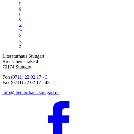
r
s
t
u
v
w
x
y
z
Literaturhaus Stuttgart
Breitscheidstraße 4
70174 Stuttgart
Fon
(0711) 22 02 17 - 3
Fax (0711) 22 02 17 - 48
info@literaturhaus-stuttgart.de