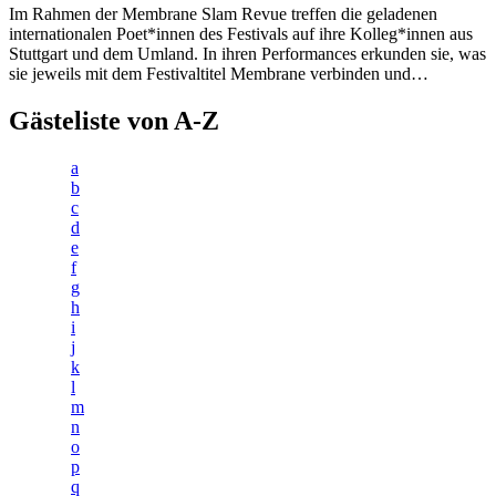
Im Rahmen der Membrane Slam Revue treffen die geladenen
internationalen Poet*innen des Festivals auf ihre Kolleg*innen aus
Stuttgart und dem Umland. In ihren Performances erkunden sie, was
sie jeweils mit dem Festivaltitel Membrane verbinden und…
Gästeliste von A-Z
a
b
c
d
e
f
g
h
i
j
k
l
m
n
o
p
q