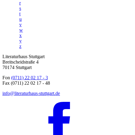
r
s
t
u
v
w
x
y
z
Literaturhaus Stuttgart
Breitscheidstraße 4
70174 Stuttgart
Fon
(0711) 22 02 17 - 3
Fax (0711) 22 02 17 - 48
info@literaturhaus-stuttgart.de