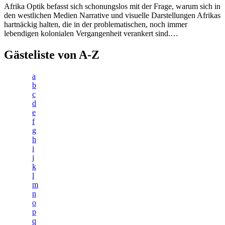
Afrika Optik befasst sich schonungslos mit der Frage, warum sich in
den westlichen Medien Narrative und visuelle Darstellungen Afrikas
hartnäckig halten, die in der problematischen, noch immer
lebendigen kolonialen Vergangenheit verankert sind.…
Gästeliste von A-Z
a
b
c
d
e
f
g
h
i
j
k
l
m
n
o
p
q