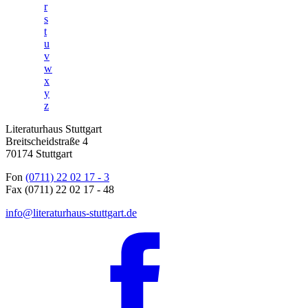
r
s
t
u
v
w
x
y
z
Literaturhaus Stuttgart
Breitscheidstraße 4
70174 Stuttgart
Fon
(0711) 22 02 17 - 3
Fax (0711) 22 02 17 - 48
info@literaturhaus-stuttgart.de