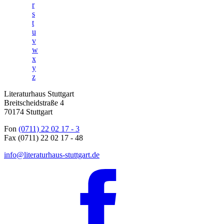
r
s
t
u
v
w
x
y
z
Literaturhaus Stuttgart
Breitscheidstraße 4
70174 Stuttgart
Fon
(0711) 22 02 17 - 3
Fax (0711) 22 02 17 - 48
info@literaturhaus-stuttgart.de