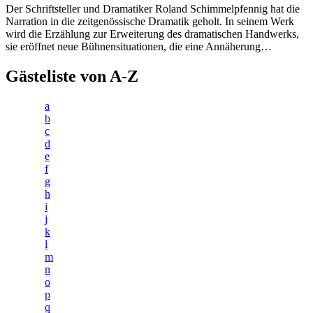
Der Schriftsteller und Dramatiker Roland Schimmelpfennig hat die
Narration in die zeitgenössische Dramatik geholt. In seinem Werk
wird die Erzählung zur Erweiterung des dramatischen Handwerks,
sie eröffnet neue Bühnensituationen, die eine Annäherung…
Gästeliste von A-Z
a
b
c
d
e
f
g
h
i
j
k
l
m
n
o
p
q