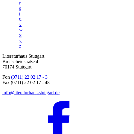
r
s
t
u
v
w
x
y
z
Literaturhaus Stuttgart
Breitscheidstraße 4
70174 Stuttgart
Fon
(0711) 22 02 17 - 3
Fax (0711) 22 02 17 - 48
info@literaturhaus-stuttgart.de