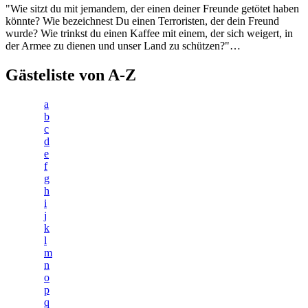
"Wie sitzt du mit jemandem, der einen deiner Freunde getötet haben
könnte? Wie bezeichnest Du einen Terroristen, der dein Freund
wurde? Wie trinkst du einen Kaffee mit einem, der sich weigert, in
der Armee zu dienen und unser Land zu schützen?"…
Gästeliste von A-Z
a
b
c
d
e
f
g
h
i
j
k
l
m
n
o
p
q