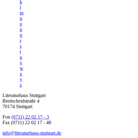
k
l
m
n
o
p
q
r
s
t
u
v
w
x
y
z
Literaturhaus Stuttgart
Breitscheidstraße 4
70174 Stuttgart
Fon
(0711) 22 02 17 - 3
Fax (0711) 22 02 17 - 48
info@literaturhaus-stuttgart.de