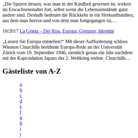
„Die Spuren dessen, was man in der Kindheit gewesen ist, wirken
im Erwachsenenalter fort, selbst wenn die Lebensumstände ganz
andere sind. Deshalb bedeutet die Rückkehr in ein Herkunftsmilieu,
aus dem man hervor-und von dem man fortgegangen ist,…
10/2017
La Grieta – Der Riss. Europa, Grenzen, Identität
„Lassen Sie Europa entstehen!“ Mit dieser Aufforderung schloss
Winston Churchills berühmte Europa-Rede an der Universität
Zürich vom 19. September 1946, ziemlich genau ein Jahr nachdem
mit der Kapi-tulation Japans der 2. Weltkrieg endete. Churchills…
Gästeliste von A-Z
a
b
c
d
e
f
g
h
i
j