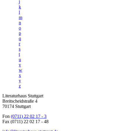
j
k
l
m
n
o
p
q
r
s
t
u
v
w
x
y
z
Literaturhaus Stuttgart
Breitscheidstraße 4
70174 Stuttgart
Fon
(0711) 22 02 17 - 3
Fax (0711) 22 02 17 - 48