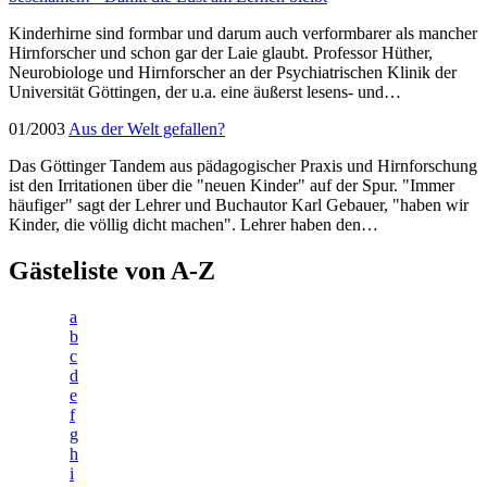
Kinderhirne sind formbar und darum auch verformbarer als mancher
Hirnforscher und schon gar der Laie glaubt. Professor Hüther,
Neurobiologe und Hirnforscher an der Psychiatrischen Klinik der
Universität Göttingen, der u.a. eine äußerst lesens- und…
01/2003
Aus der Welt gefallen?
Das Göttinger Tandem aus pädagogischer Praxis und Hirnforschung
ist den Irritationen über die "neuen Kinder" auf der Spur. "Immer
häufiger" sagt der Lehrer und Buchautor Karl Gebauer, "haben wir
Kinder, die völlig dicht machen". Lehrer haben den…
Gästeliste von A-Z
a
b
c
d
e
f
g
h
i