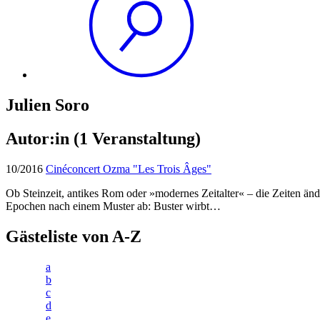
Julien Soro
Autor:in
(1 Veranstaltung)
10/2016
Cinéconcert Ozma "Les Trois Âges"
Ob Steinzeit, antikes Rom oder »modernes Zeitalter« – die Zeiten änd
Epochen nach einem Muster ab: Buster wirbt…
Gästeliste von A-Z
a
b
c
d
e