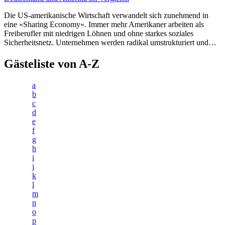
Die US-amerikanische Wirtschaft verwandelt sich zunehmend in
eine »Sharing Economy«. Immer mehr Amerikaner arbeiten als
Freiberufler mit niedrigen Löhnen und ohne starkes soziales
Sicherheitsnetz. Unternehmen werden radikal umstrukturiert und…
Gästeliste von A-Z
a
b
c
d
e
f
g
h
i
j
k
l
m
n
o
p