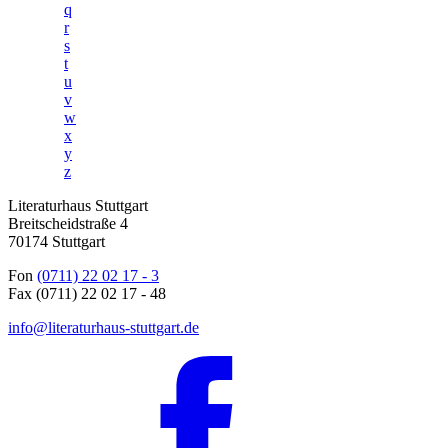
q
r
s
t
u
v
w
x
y
z
Literaturhaus Stuttgart
Breitscheidstraße 4
70174 Stuttgart
Fon
(0711) 22 02 17 - 3
Fax (0711) 22 02 17 - 48
info@literaturhaus-stuttgart.de