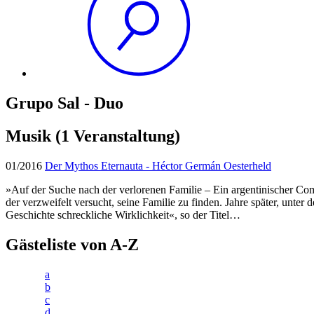
Grupo Sal - Duo
Musik
(1 Veranstaltung)
01/2016
Der Mythos Eternauta - Héctor Germán Oesterheld
»Auf der Suche nach der verlorenen Familie – Ein argentinischer Com
der verzweifelt versucht, seine Familie zu finden. Jahre später, unter d
Geschichte schreckliche Wirklichkeit«, so der Titel…
Gästeliste von A-Z
a
b
c
d