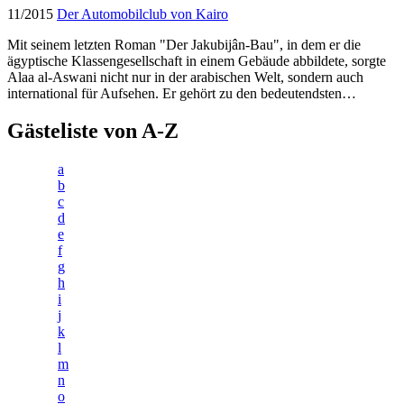
11/2015
Der Automobilclub von Kairo
Mit seinem letzten Roman "Der Jakubijân-Bau", in dem er die
ägyptische Klassengesellschaft in einem Gebäude abbildete, sorgte
Alaa al-Aswani nicht nur in der arabischen Welt, sondern auch
international für Aufsehen. Er gehört zu den bedeutendsten…
Gästeliste von A-Z
a
b
c
d
e
f
g
h
i
j
k
l
m
n
o