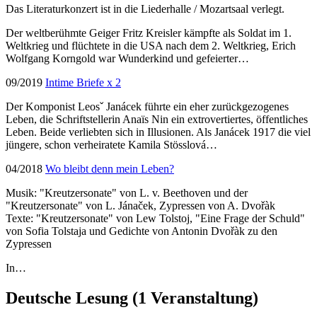
Das Literaturkonzert ist in die Liederhalle / Mozartsaal verlegt.
Der weltberühmte Geiger Fritz Kreisler kämpfte als Soldat im 1.
Weltkrieg und flüchtete in die USA nach dem 2. Weltkrieg, Erich
Wolfgang Korngold war Wunderkind und gefeierter…
09/2019
Intime Briefe x 2
Der Komponist Leosˇ Janácek führte ein eher zurückgezogenes
Leben, die Schriftstellerin Anaïs Nin ein extrovertiertes, öffentliches
Leben. Beide verliebten sich in Illusionen. Als Janácek 1917 die viel
jüngere, schon verheiratete Kamila Stösslová…
04/2018
Wo bleibt denn mein Leben?
Musik: "Kreutzersonate" von L. v. Beethoven und der
"Kreutzersonate" von L. Jánaček, Zypressen von A. Dvořàk
Texte: "Kreutzersonate" von Lew Tolstoj, "Eine Frage der Schuld"
von Sofia Tolstaja und Gedichte von Antonin Dvořàk zu den
Zypressen
In…
Deutsche Lesung
(1 Veranstaltung)