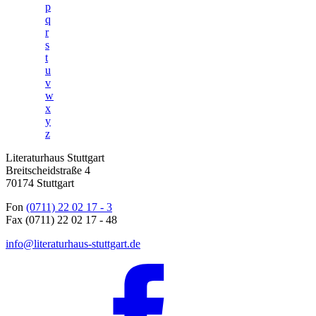
p
q
r
s
t
u
v
w
x
y
z
Literaturhaus Stuttgart
Breitscheidstraße 4
70174 Stuttgart
Fon
(0711) 22 02 17 - 3
Fax (0711) 22 02 17 - 48
info@literaturhaus-stuttgart.de