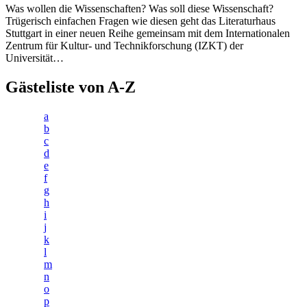
Was wollen die Wissenschaften? Was soll diese Wissenschaft?
Trügerisch einfachen Fragen wie diesen geht das Literaturhaus
Stuttgart in einer neuen Reihe gemeinsam mit dem Internationalen
Zentrum für Kultur- und Technikforschung (IZKT) der
Universität…
Gästeliste von A-Z
a
b
c
d
e
f
g
h
i
j
k
l
m
n
o
p