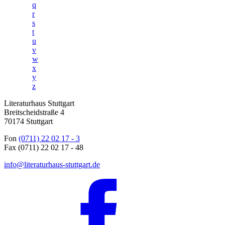
q
r
s
t
u
v
w
x
y
z
Literaturhaus Stuttgart
Breitscheidstraße 4
70174 Stuttgart
Fon
(0711) 22 02 17 - 3
Fax (0711) 22 02 17 - 48
info@literaturhaus-stuttgart.de