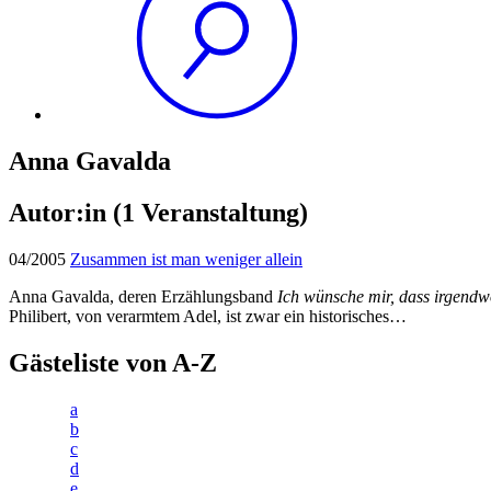
Anna Gavalda
Autor:in
(1 Veranstaltung)
04/2005
Zusammen ist man weniger allein
Anna Gavalda, deren Erzählungsband
Ich wünsche mir, dass irgendw
Philibert, von verarmtem Adel, ist zwar ein historisches…
Gästeliste von A-Z
a
b
c
d
e