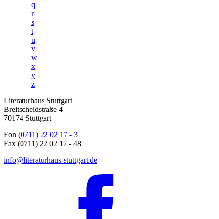
q
r
s
t
u
v
w
x
y
z
Literaturhaus Stuttgart
Breitscheidstraße 4
70174 Stuttgart
Fon
(0711) 22 02 17 - 3
Fax (0711) 22 02 17 - 48
info@literaturhaus-stuttgart.de