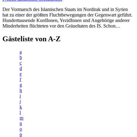
Der Vormarsch des Islamischen Staats im Nordirak und in Syrien
hat zu einer der größten Fluchtbewegungen der Gegenwart geführt.
Hunderttausende KurdInnen, YezidInnen und Angehörige anderer
Minderheiten flüchteten vor den Gräueltaten des IS. Schon…
Gästeliste von A-Z
a
b
c
d
e
f
g
h
i
j
k
l
m
n
o
p