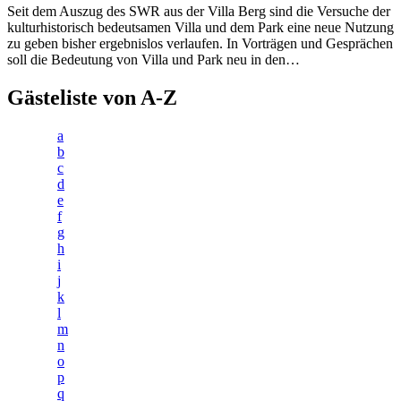
Seit dem Auszug des SWR aus der Villa Berg sind die Versuche der
kulturhistorisch bedeutsamen Villa und dem Park eine neue Nutzung
zu geben bisher ergebnislos verlaufen. In Vorträgen und Gesprächen
soll die Bedeutung von Villa und Park neu in den…
Gästeliste von A-Z
a
b
c
d
e
f
g
h
i
j
k
l
m
n
o
p
q