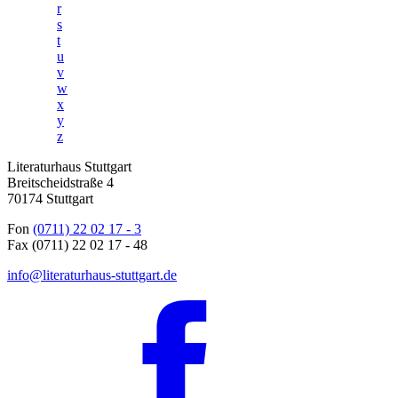
r
s
t
u
v
w
x
y
z
Literaturhaus Stuttgart
Breitscheidstraße 4
70174 Stuttgart
Fon
(0711) 22 02 17 - 3
Fax (0711) 22 02 17 - 48
info@literaturhaus-stuttgart.de