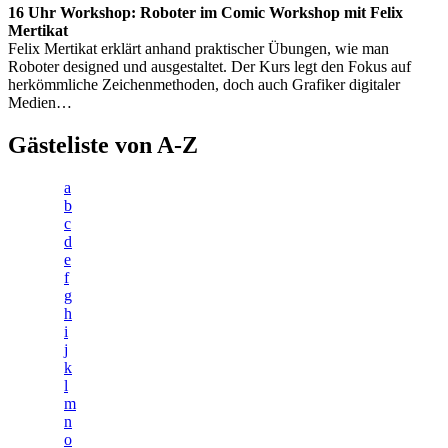
16 Uhr Workshop: Roboter im Comic Workshop mit Felix
Mertikat
Felix Mertikat erklärt anhand praktischer Übungen, wie man
Roboter designed und ausgestaltet. Der Kurs legt den Fokus auf
herkömmliche Zeichenmethoden, doch auch Grafiker digitaler
Medien…
Gästeliste von A-Z
a
b
c
d
e
f
g
h
i
j
k
l
m
n
o