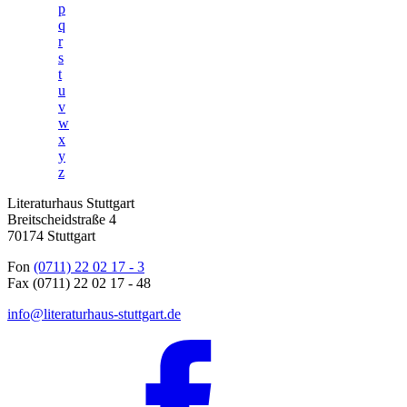
p
q
r
s
t
u
v
w
x
y
z
Literaturhaus Stuttgart
Breitscheidstraße 4
70174 Stuttgart
Fon
(0711) 22 02 17 - 3
Fax (0711) 22 02 17 - 48
info@literaturhaus-stuttgart.de