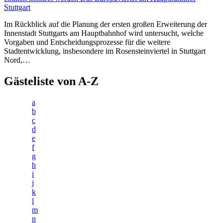
Stuttgart
Im Rückblick auf die Planung der ersten großen Erweiterung der
Innenstadt Stuttgarts am Hauptbahnhof wird untersucht, welche
Vorgaben und Entscheidungsprozesse für die weitere
Stadtentwicklung, insbesondere im Rosensteinviertel in Stuttgart
Nord,…
Gästeliste von A-Z
a
b
c
d
e
f
g
h
i
j
k
l
m
n