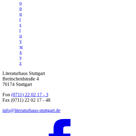
o
p
q
r
s
t
u
v
w
x
y
z
Literaturhaus Stuttgart
Breitscheidstraße 4
70174 Stuttgart
Fon
(0711) 22 02 17 - 3
Fax (0711) 22 02 17 - 48
info@literaturhaus-stuttgart.de