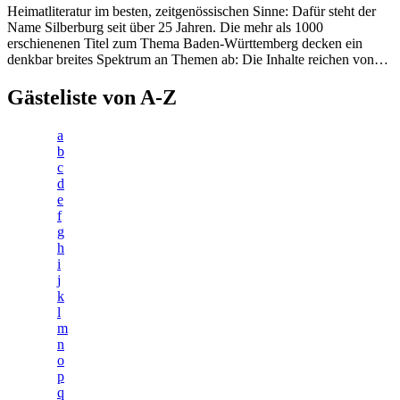
Heimatliteratur im besten, zeitgenössischen Sinne: Dafür steht der
Name Silberburg seit über 25 Jahren. Die mehr als 1000
erschienenen Titel zum Thema Baden-Württemberg decken ein
denkbar breites Spektrum an Themen ab: Die Inhalte reichen von…
Gästeliste von A-Z
a
b
c
d
e
f
g
h
i
j
k
l
m
n
o
p
q