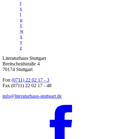
r
s
t
u
v
w
x
y
z
Literaturhaus Stuttgart
Breitscheidstraße 4
70174 Stuttgart
Fon
(0711) 22 02 17 - 3
Fax (0711) 22 02 17 - 48
info@literaturhaus-stuttgart.de