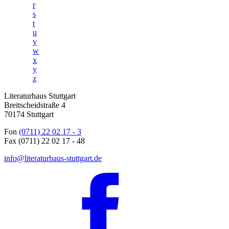
r
s
t
u
v
w
x
y
z
Literaturhaus Stuttgart
Breitscheidstraße 4
70174 Stuttgart
Fon
(0711) 22 02 17 - 3
Fax (0711) 22 02 17 - 48
info@literaturhaus-stuttgart.de