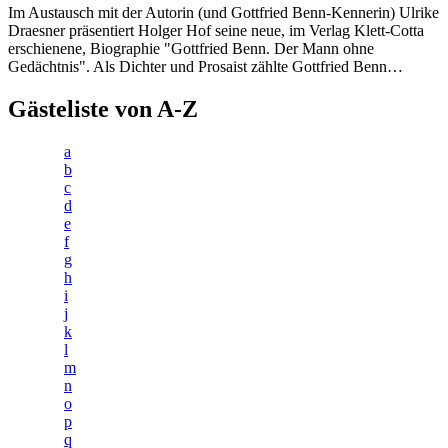
Im Austausch mit der Autorin (und Gottfried Benn-Kennerin) Ulrike
Draesner präsentiert Holger Hof seine neue, im Verlag Klett-Cotta
erschienene, Biographie "Gottfried Benn. Der Mann ohne
Gedächtnis". Als Dichter und Prosaist zählte Gottfried Benn…
Gästeliste von A-Z
a
b
c
d
e
f
g
h
i
j
k
l
m
n
o
p
q