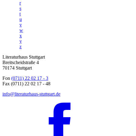
r
s
t
u
v
w
x
y
z
Literaturhaus Stuttgart
Breitscheidstraße 4
70174 Stuttgart
Fon
(0711) 22 02 17 - 3
Fax (0711) 22 02 17 - 48
info@literaturhaus-stuttgart.de