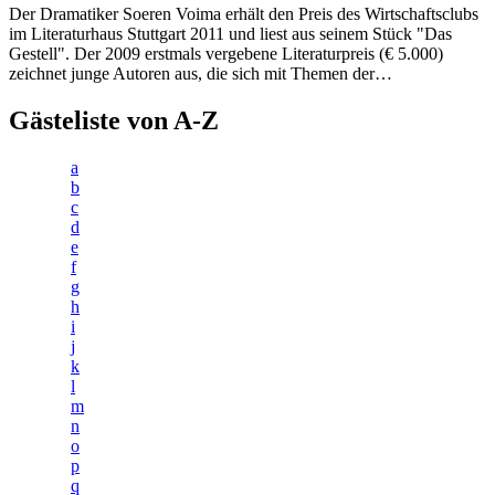
Der Dramatiker Soeren Voima erhält den Preis des Wirtschaftsclubs
im Literaturhaus Stuttgart 2011 und liest aus seinem Stück "Das
Gestell". Der 2009 erstmals vergebene Literaturpreis (€ 5.000)
zeichnet junge Autoren aus, die sich mit Themen der…
Gästeliste von A-Z
a
b
c
d
e
f
g
h
i
j
k
l
m
n
o
p
q