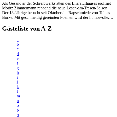
Als Gesandter der Schreibwerkstätten des Literaturhauses eröffnet
Moritz Zimmermann rappend die neue Lesen-am-Tresen-Saison.
Der 18-Jährige besucht seit Oktober die Rapschmiede von Tobias
Borke. Mit geschmeidig gereimten Poemen wird der humorvolle,…
Gästeliste von A-Z
a
b
c
d
e
f
g
h
i
j
k
l
m
n
o
p
q