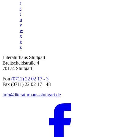
r
s
t
u
v
w
x
y
z
Literaturhaus Stuttgart
Breitscheidstraße 4
70174 Stuttgart
Fon
(0711) 22 02 17 - 3
Fax (0711) 22 02 17 - 48
info@literaturhaus-stuttgart.de