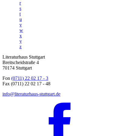
r
s
t
u
v
w
x
y
z
Literaturhaus Stuttgart
Breitscheidstraße 4
70174 Stuttgart
Fon
(0711) 22 02 17 - 3
Fax (0711) 22 02 17 - 48
info@literaturhaus-stuttgart.de