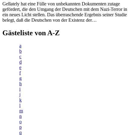
Gellately hat eine Fülle von unbekannten Dokumenten zutage
gefördert, die den Umgang der Deutschen mit dem Nazi-Terror in
ein neues Licht stellen. Das überraschende Ergebnis seiner Studie
belegt, daß die Deutschen von der Existenz der…
Gästeliste von A-Z
a
b
c
d
e
f
g
h
i
j
k
l
m
n
o
p
q