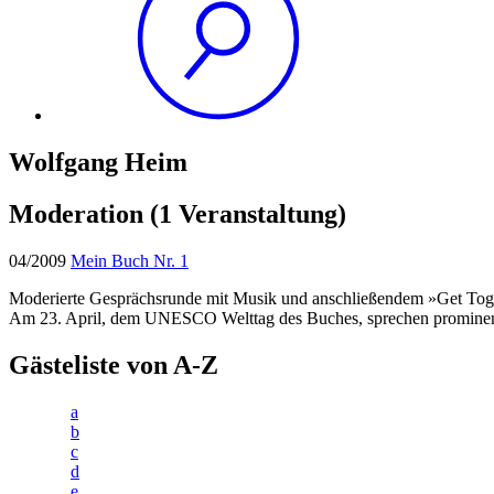
Wolfgang Heim
Moderation
(1 Veranstaltung)
04/2009
Mein Buch Nr. 1
Moderierte Gesprächsrunde mit Musik und anschließendem »Get Tog
Am 23. April, dem UNESCO Welttag des Buches, sprechen prominente
Gästeliste von A-Z
a
b
c
d
e