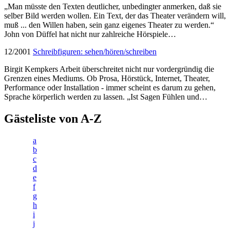
„Man müsste den Texten deutlicher, unbedingter anmerken, daß sie
selber Bild werden wollen. Ein Text, der das Theater verändern will,
muß ... den Willen haben, sein ganz eigenes Theater zu werden.“
John von Düffel hat nicht nur zahlreiche Hörspiele…
12/2001
Schreibfiguren: sehen/hören/schreiben
Birgit Kempkers Arbeit überschreitet nicht nur vordergründig die
Grenzen eines Mediums. Ob Prosa, Hörstück, Internet, Theater,
Performance oder Installation - immer scheint es darum zu gehen,
Sprache körperlich werden zu lassen. „Ist Sagen Fühlen und…
Gästeliste von A-Z
a
b
c
d
e
f
g
h
i
j