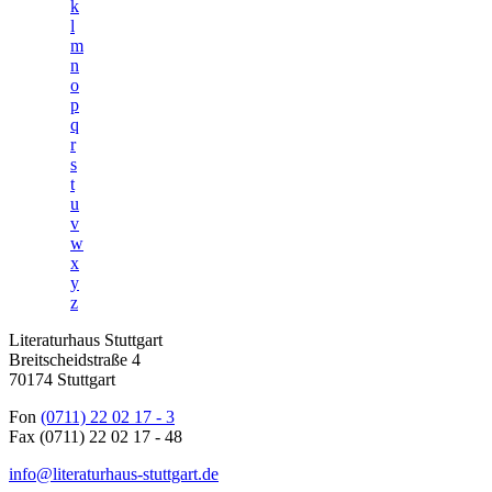
k
l
m
n
o
p
q
r
s
t
u
v
w
x
y
z
Literaturhaus Stuttgart
Breitscheidstraße 4
70174 Stuttgart
Fon
(0711) 22 02 17 - 3
Fax (0711) 22 02 17 - 48
info@literaturhaus-stuttgart.de