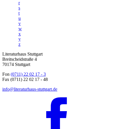
r
s
t
u
v
w
x
y
z
Literaturhaus Stuttgart
Breitscheidstraße 4
70174 Stuttgart
Fon
(0711) 22 02 17 - 3
Fax (0711) 22 02 17 - 48
info@literaturhaus-stuttgart.de