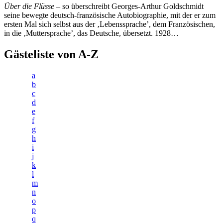
Über die Flüsse
– so überschreibt Georges-Arthur Goldschmidt
seine bewegte deutsch-französische Autobiographie, mit der er zum
ersten Mal sich selbst aus der ‚Lebenssprache’, dem Französischen,
in die ‚Muttersprache’, das Deutsche, übersetzt. 1928…
Gästeliste von A-Z
a
b
c
d
e
f
g
h
i
j
k
l
m
n
o
p
q