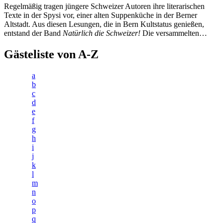
Regelmäßig tragen jüngere Schweizer Autoren ihre literarischen
Texte in der Spysi vor, einer alten Suppenküche in der Berner
Altstadt. Aus diesen Lesungen, die in Bern Kultstatus genießen,
entstand der Band
Natürlich die Schweizer!
Die versammelten…
Gästeliste von A-Z
a
b
c
d
e
f
g
h
i
j
k
l
m
n
o
p
q