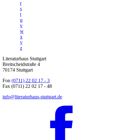
r
s
t
u
v
w
x
y
z
Literaturhaus Stuttgart
Breitscheidstraße 4
70174 Stuttgart
Fon
(0711) 22 02 17 - 3
Fax (0711) 22 02 17 - 48
info@literaturhaus-stuttgart.de