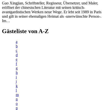
Gao Xingjian, Schriftsteller, Regisseur, Übersetzer, und Maler,
eröffnet der chinesischen Literatur mit seinen kritisch-
avantgardistischen Werken neue Wege. Er lebt seit 1989 in Paris
und gilt in seiner ehemaligen Heimat als -unerwünschte Person-.
Im…
Gästeliste von A-Z
a
b
c
d
e
f
g
h
i
j
k
l
m
n
o
p