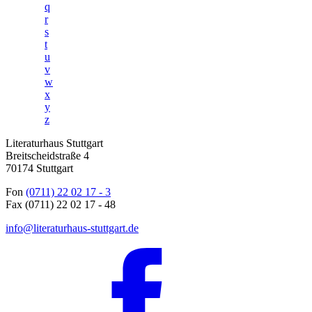
q
r
s
t
u
v
w
x
y
z
Literaturhaus Stuttgart
Breitscheidstraße 4
70174 Stuttgart
Fon
(0711) 22 02 17 - 3
Fax (0711) 22 02 17 - 48
info@literaturhaus-stuttgart.de