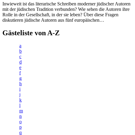
Inwieweit ist das literarische Schreiben moderner jüdischer Autoren
mit der jüdischen Tradition verbunden? Wie sehen die Autoren ihre
Rolle in der Gesellschaft, in der sie leben? Über diese Fragen
diskutieren jüdische Autoren aus fünf europäischen…
Gästeliste von A-Z
a
b
c
d
e
f
g
h
i
j
k
l
m
n
o
p
q