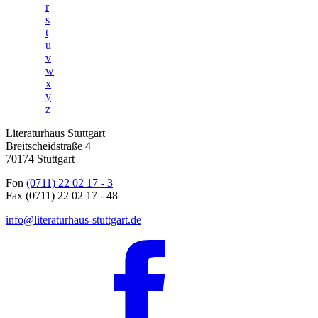
r
s
t
u
v
w
x
y
z
Literaturhaus Stuttgart
Breitscheidstraße 4
70174 Stuttgart
Fon
(0711) 22 02 17 - 3
Fax (0711) 22 02 17 - 48
info@literaturhaus-stuttgart.de