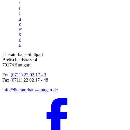
r
s
t
u
v
w
x
y
z
Literaturhaus Stuttgart
Breitscheidstraße 4
70174 Stuttgart
Fon
(0711) 22 02 17 - 3
Fax (0711) 22 02 17 - 48
info@literaturhaus-stuttgart.de