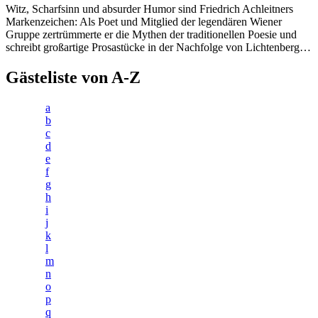
Witz, Scharfsinn und absurder Humor sind Friedrich Achleitners
Markenzeichen: Als Poet und Mitglied der legendären Wiener
Gruppe zertrümmerte er die Mythen der traditionellen Poesie und
schreibt großartige Prosastücke in der Nachfolge von Lichtenberg…
Gästeliste von A-Z
a
b
c
d
e
f
g
h
i
j
k
l
m
n
o
p
q