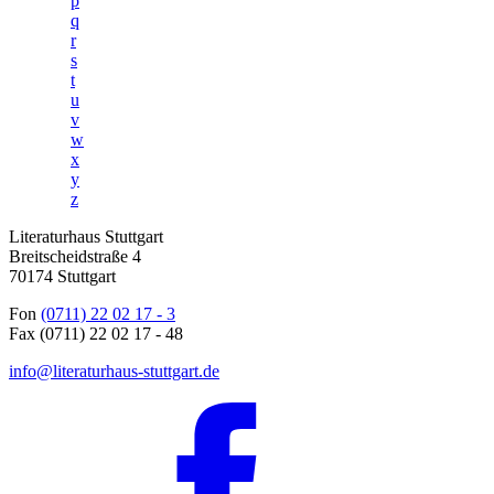
p
q
r
s
t
u
v
w
x
y
z
Literaturhaus Stuttgart
Breitscheidstraße 4
70174 Stuttgart
Fon
(0711) 22 02 17 - 3
Fax (0711) 22 02 17 - 48
info@literaturhaus-stuttgart.de