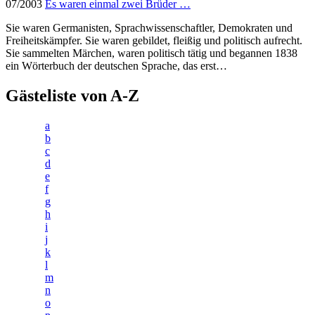
07/2003
Es waren einmal zwei Brüder …
Sie waren Germanisten, Sprachwissenschaftler, Demokraten und
Freiheitskämpfer. Sie waren gebildet, fleißig und politisch aufrecht.
Sie sammelten Märchen, waren politisch tätig und begannen 1838
ein Wörterbuch der deutschen Sprache, das erst…
Gästeliste von A-Z
a
b
c
d
e
f
g
h
i
j
k
l
m
n
o