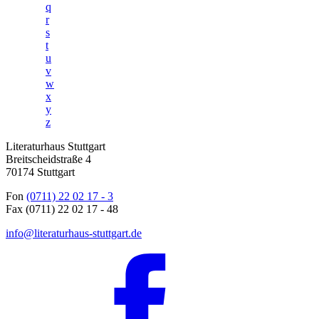
q
r
s
t
u
v
w
x
y
z
Literaturhaus Stuttgart
Breitscheidstraße 4
70174 Stuttgart
Fon
(0711) 22 02 17 - 3
Fax (0711) 22 02 17 - 48
info@literaturhaus-stuttgart.de