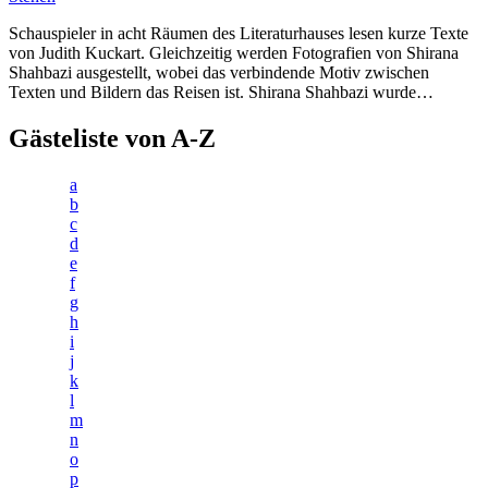
Schauspieler in acht Räumen des Literaturhauses lesen kurze Texte
von Judith Kuckart. Gleichzeitig werden Fotografien von Shirana
Shahbazi ausgestellt, wobei das verbindende Motiv zwischen
Texten und Bildern das Reisen ist. Shirana Shahbazi wurde…
Gästeliste von A-Z
a
b
c
d
e
f
g
h
i
j
k
l
m
n
o
p