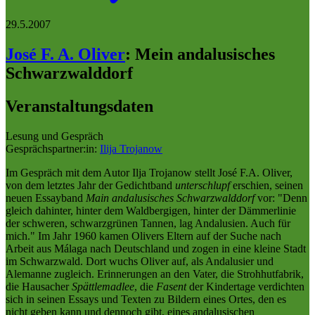
29.5.2007
José F. A. Oliver
:
Mein andalusisches
Schwarzwalddorf
Veranstaltungsdaten
Lesung und Gespräch
Gesprächspartner:in:
Ilija Trojanow
Im Gespräch mit dem Autor Ilja Trojanow stellt José F.A. Oliver,
von dem letztes Jahr der Gedichtband
unterschlupf
erschien, seinen
neuen Essayband
Main andalusisches Schwarzwalddorf
vor: "Denn
gleich dahinter, hinter dem Waldbergigen, hinter der Dämmerlinie
der schweren, schwarzgrünen Tannen, lag Andalusien. Auch für
mich." Im Jahr 1960 kamen Olivers Eltern auf der Suche nach
Arbeit aus Málaga nach Deutschland und zogen in eine kleine Stadt
im Schwarzwald. Dort wuchs Oliver auf, als Andalusier und
Alemanne zugleich. Erinnerungen an den Vater, die Strohhutfabrik,
die Hausacher
Spättlemadlee
, die
Fasent
der Kindertage verdichten
sich in seinen Essays und Texten zu Bildern eines Ortes, den es
nicht geben kann und dennoch gibt, eines andalusischen