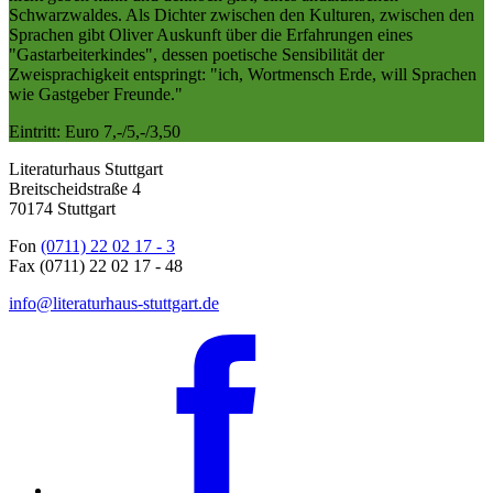
Schwarzwaldes. Als Dichter zwischen den Kulturen, zwischen den
Sprachen gibt Oliver Auskunft über die Erfahrungen eines
"Gastarbeiterkindes", dessen poetische Sensibilität der
Zweisprachigkeit entspringt: "ich, Wortmensch Erde, will Sprachen
wie Gastgeber Freunde."
Eintritt: Euro 7,-/5,-/3,50
Literaturhaus Stuttgart
Breitscheidstraße 4
70174 Stuttgart
Fon
(0711) 22 02 17 - 3
Fax (0711) 22 02 17 - 48
info@literaturhaus-stuttgart.de